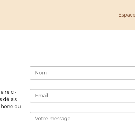
Espace
ire ci-
 délais.
phone ou