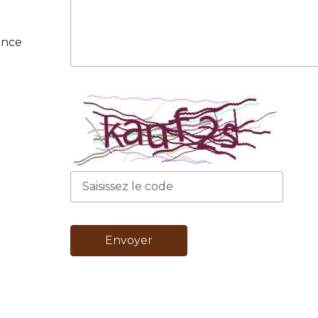
ance
Envoyer